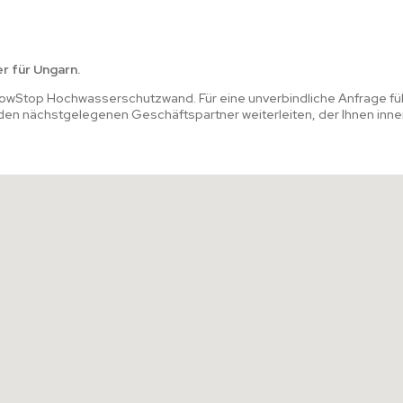
r für Ungarn.
 FlowStop Hochwasserschutzwand. Für eine unverbindliche Anfrage fü
 den nächstgelegenen Geschäftspartner weiterleiten, der Ihnen inn