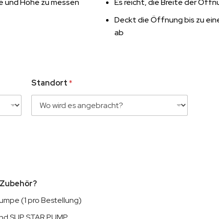
ite und Höhe zu messen
Es reicht, die Breite der Öf
Deckt die Öffnung bis zu ein
ab
Standort
*
s Zubehör?
umpe (1 pro Bestellung)
end SUP STAR PUMP