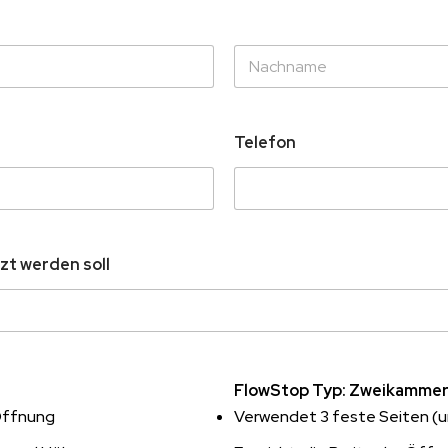
Telefon
zt werden soll
FlowStop Typ: Zweikamme
Öffnung
Verwendet 3 feste Seiten (un